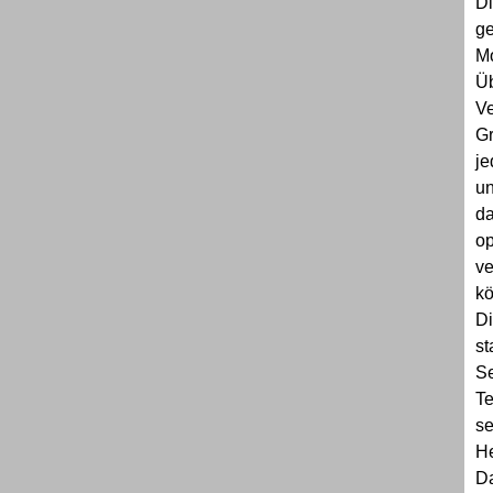
Di
ge
Mo
Üb
Ve
Gr
je
un
da
op
ve
kö
Di
st
Se
Te
se
He
D