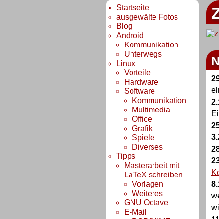
Startseite
Z
ausgewälte Fotos
Blog
Android
Kommunikation
Unterwegs
N
Linux
Vorteile
29
Hardware
ei
Software
Kommunikation
2.
Multimedia
Ei
Office
25
Grafik
3.
Spiele
Diverses
28
Tipps
23
Masterarbeit mit
K
LaTeX schreiben
Vorlagen
8.
Weiteres
we
GNU Octave
wi
E-Mail