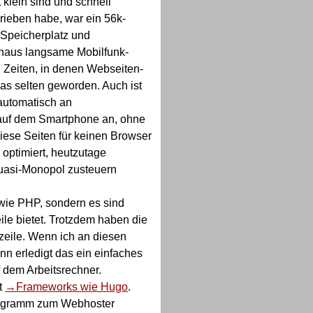
klein sind und schnell
rieben habe, war ein 56k-
 Speicherplatz und
chaus langsame Mobilfunk-
 Zeiten, in denen Webseiten-
as selten geworden. Auch ist
h automatisch an
e auf dem Smartphone an, ohne
iese Seiten für keinen Browser
 optimiert, heutzutage
 Quasi-Monopol zusteuern
wie PHP, sondern es sind
ile bietet. Trotzdem haben die
zeile. Wenn ich an diesen
nn erledigt das ein einfaches
f dem Arbeitsrechner.
t
Frameworks wie Hugo
.
rogramm zum Webhoster