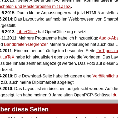
.7.2015
: Kleine Änderungen (vor allem mehr Kommentare) in 
chelor- und Masterarbeiten mit LaTeX
.
.6.2015
: Durch kleine Anpassungen wird jetzt HTML5 anstelle 
6.2014
: Das Layout wird auf mobilen Webbrowsern von Smartp
rgestellt.
.6.2013
:
LibreOffice
hat OpenOffice.org ersetzt.
.11.2011
: Mehrere Programme habe ich hinzugefügt:
Audio-Abs
nd
Bandbreiten-Begrenzer
. Mehrere Änderungen hat auch das La
4.2011
: Eine meiner auf häufigsten besuchten Seite
für Tipps z
t LaTeX
habe ich aktualisiert ebenso wie die Vorlagen. Das La
ss die Inhalte zentriert angezeigt werden. Das Foto auf dieser S
dezeit.
4.2010
: Die Download-Seite habe ich gegen eine
Veröffentlich
t z.B. auch meine Diplomarbeit abgelegt.
3.2010
: Das Layout ist ein bisschen aufgefrischt worden. Auf di
gezeigt. Ich habe meinen 9 Jahre alten OpenPGP-Schüssel
du
ber diese Seiten