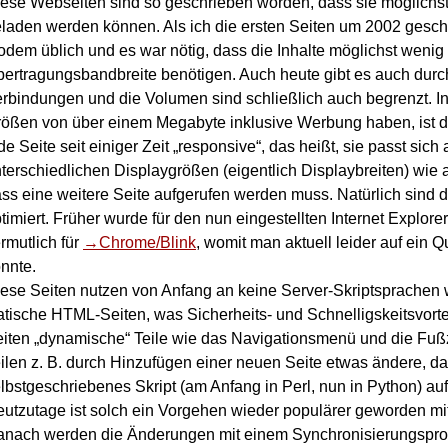
ese Webseiten sind so geschrieben worden, dass sie möglichst 
laden werden können. Als ich die ersten Seiten um 2002 gesch
dem üblich und es war nötig, dass die Inhalte möglichst wenig
ertragungsbandbreite benötigen. Auch heute gibt es auch dur
rbindungen und die Volumen sind schließlich auch begrenzt. In
ößen von über einem Megabyte inklusive Werbung haben, ist d
de Seite seit einiger Zeit „responsive“, das heißt, sie passt sic
terschiedlichen Displaygrößen (eigentlich Displaybreiten) wi
ss eine weitere Seite aufgerufen werden muss. Natürlich sind d
timiert. Früher wurde für den nun eingestellten Internet Explorer
rmutlich für
Chrome/Blink
, womit man aktuell leider auf ein
nnte.
ese Seiten nutzen von Anfang an keine Server-Skriptsprachen 
atische HTML-Seiten, was Sicherheits- und Schnelligskeitsvorte
iten „dynamische“ Teile wie das Navigationsmenü und die Fuß
ilen z. B. durch Hinzufügen einer neuen Seite etwas ändere, da
lbstgeschriebenes Skript (am Anfang in Perl, nun in Python) au
utzutage ist solch ein Vorgehen wieder populärer geworden mi
anach werden die Änderungen mit einem Synchronisierungsp