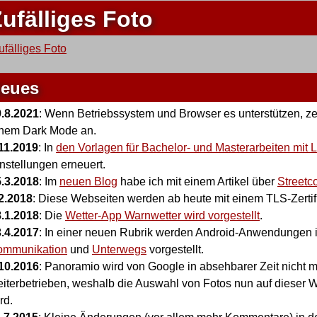
ufälliges Foto
eues
.8.2021
: Wenn Betriebssystem und Browser es unterstützen, ze
nem Dark Mode an.
11.2019
: In
den Vorlagen für Bachelor- und Masterarbeiten mit
nstellungen erneuert.
.3.2018
: Im
neuen Blog
habe ich mit einem Artikel über
Streetc
2.2018
: Diese Webseiten werden ab heute mit einem TLS-Zertifi
.1.2018
: Die
Wetter-App Warnwetter wird vorgestellt
.
.4.2017
: In einer neuen Rubrik werden Android-Anwendungen i
ommunikation
und
Unterwegs
vorgestellt.
10.2016
: Panoramio wird von Google in absehbarer Zeit nicht m
iterbetrieben, weshalb die Auswahl von Fotos nun auf dieser We
rd.