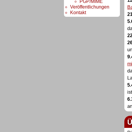
11
PGP/MIME
Veröffentlichungen
Ba
Kontakt
21
5.
da
22
26
u
9.
mi
da
La
5.
is
6.
an
Ü