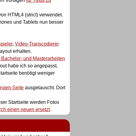
den Vorlagen
für Tipps zu
von HTML4 (strict) verwendet.
hones und Tablets nun besser
pieler
,
Video-Transcodierer
yout erhalten.
u Bachelor- und Masterarbeiten
yout habe ich so angepasst,
tartseite benötigt weniger
ungen-Seite
ausgetauscht. Dort
eser Startseite werden Fotos
rch einen neuen ersetzt
.